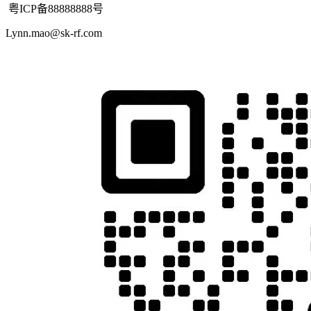
粤ICP备88888888号
Lynn.mao@sk-rf.com